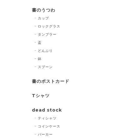
書のうつわ
カップ
ロックグラス
タンブラー
盃
どんぶり
鉢
スプーン
書のポストカード
Tシャツ
dead stock
ティシャツ
コインケース
パーカー