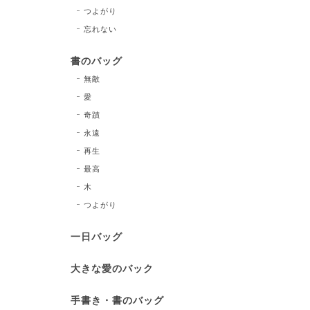
つよがり
忘れない
書のバッグ
無敵
愛
奇蹟
永遠
再生
最高
木
つよがり
一日バッグ
大きな愛のバック
手書き・書のバッグ