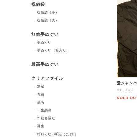
祝儀袋
祝儀袋（小）
祝儀袋（大）
無敵手ぬぐい
手ぬぐい
手ぬぐい（箱入り）
最高手ぬぐい
クリアファイル
愛ジャンバ
無敵
¥11,000
奇蹟
SOLD OU
最高
一生懸命
作戦会議だ
再生
終わらない唄をうたおう