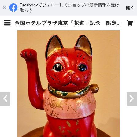
Facebookでフォローしてショップの最新情報を受け
開く
取ろう
帝国ホテルプラザ東京「花道」記念 限定招き猫 大正猫 (赤・中) 「いい日になりますように・奇蹟」 | 矢野きよ実の書っぷ