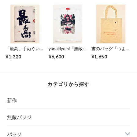
「最高」手ぬぐい（
yanokiyomi「無敵:
書のバッグ「つよが
祝儀袋としても ）
ティシャツ ピンク
り」綿薄地
¥1,320
¥6,600
¥1,650
カテゴリから探す
新作
無敵バッジ
バッジ