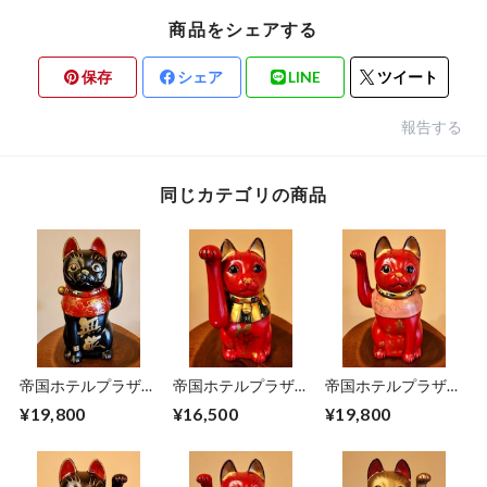
商品をシェアする
保存
シェア
LINE
ツイート
報告する
同じカテゴリの商品
帝国ホテルプラザ東
帝国ホテルプラザ東
帝国ホテルプラザ東
京「花道」記念 限
京「花道」記念 限
京「花道」記念 限
¥19,800
¥16,500
¥19,800
定招き猫 大正猫
定招き猫 大正猫
定招き猫 大正猫
(黒・中) 「無敵・敵
(赤・中) 「花道・あ
(赤・中) 「良くなる
はいない自分に負け
なたと歩きたい」
よくなる・無敵」
ない」