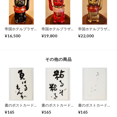
帝国ホテルプラザ東
帝国ホテルプラザ東
帝国ホテルプラザ東
京「花道」記念 限
京「花道」記念 限
京「花道」記念 限
¥16,500
¥19,800
¥22,000
定招き猫 大正猫
定招き猫 大正猫
定招き猫 大正猫
(黒・中) 「逢えます
(赤・中) 「無敵・い
(金・中) 「いいこと
ように・僕の声届い
いことがある」
がある・無敵」
ていますか」
その他の商品
書のポストカード
書のポストカード
書のポストカード
「負けるもんか」
「粘るぞ粘る」
「あきらめない」
¥165
¥165
¥165